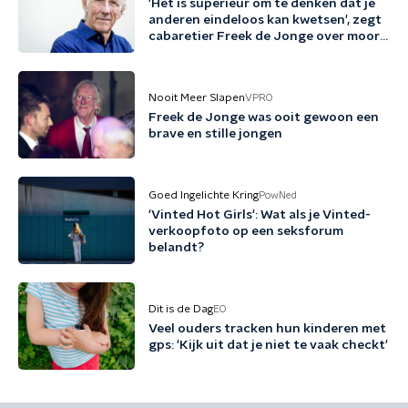
'Het is superieur om te denken dat je
anderen eindeloos kan kwetsen', zegt
cabaretier Freek de Jonge over moord
Van Gogh
Nooit Meer Slapen
VPRO
Freek de Jonge was ooit gewoon een
brave en stille jongen
Goed Ingelichte Kring
PowNed
'Vinted Hot Girls': Wat als je Vinted-
verkoopfoto op een seksforum
belandt?
Dit is de Dag
EO
Veel ouders tracken hun kinderen met
gps: 'Kijk uit dat je niet te vaak checkt'