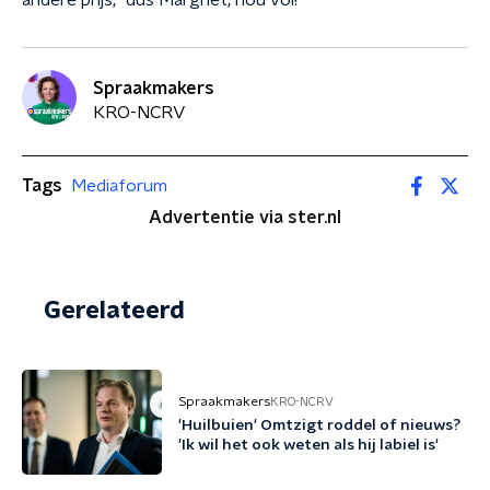
andere prijs, "dus Margriet, hou vol!"
Spraakmakers
KRO-NCRV
Tags
Mediaforum
Advertentie via ster.nl
Gerelateerd
Spraakmakers
KRO-NCRV
'Huilbuien' Omtzigt roddel of nieuws?
'Ik wil het ook weten als hij labiel is'