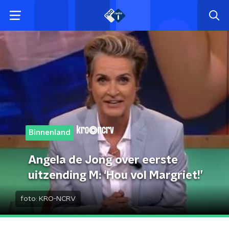
Binnenland
Angela de Jong over eerste
uitzending M: ‘Hou vol Margriet!’
foto:
KRO-NCRV