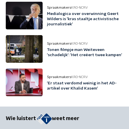
Spraakmakers
KRO-NCRV
Medialogica over overwinning Geert
Wilders is 'kras staaltje activistische
journalistiek'
Spraakmakers
KRO-NCRV
Tonen filmpje man Weiteveen
'schadelijk': 'Het creëert twee kampen'
Spraakmakers
KRO-NCRV
'Er staat verdomd weinig in het AD-
artikel over Khalid Kasem'
Wie luistert
weet meer