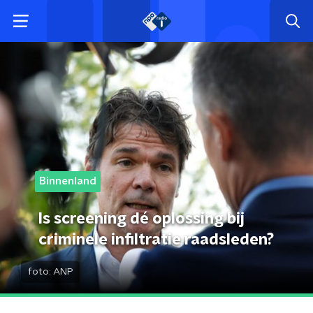
Binnenland
Is screening dé oplossing bij
criminele infiltratie raadsleden?
foto:
ANP