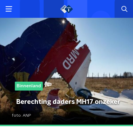
Binnenland
Berechting daders MH17 onzeker
foto:
ANP