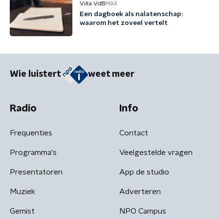
Villa VdB
MAX
Een dagboek als nalatenschap:
waarom het zoveel vertelt
Wie luistert
weet meer
Radio
Info
Frequenties
Contact
Programma's
Veelgestelde vragen
Presentatoren
App de studio
Muziek
Adverteren
Gemist
NPO Campus