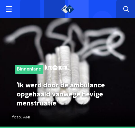
Binnenland
'Ik werd door de ambulance
opgehaald vanwege hevige
menstruatie'
foto:
ANP