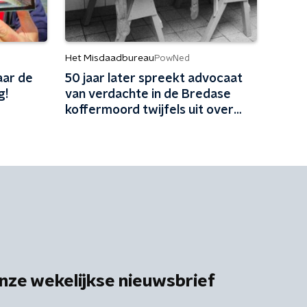
Het Misdaadbureau
PowNed
aar de
50 jaar later spreekt advocaat
g!
van verdachte in de Bredase
koffermoord twijfels uit over
vrijspraak
nze wekelijkse nieuwsbrief