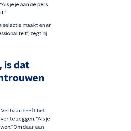
Als je je aan de pers
t."
e selectie maakt en er
ionaliteit", zegt hij
 is dat
wantrouwen
l. Verbaan heeft het
er te zeggen. "Als je
ouwen." Om daar aan