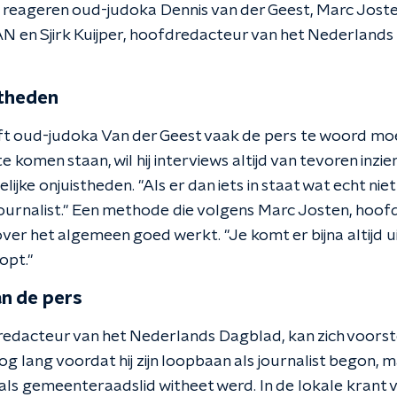
reageren oud-judoka Dennis van der Geest, Marc Jost
en Sjirk Kuijper, hoofdredacteur van het Nederlands
stheden
eeft oud-judoka Van der Geest vaak de pers te woord mo
 komen staan, wil hij interviews altijd van tevoren inzie
lijke onjuistheden. "Als er dan iets in staat wat echt nie
journalist." Een methode die volgens Marc Josten, hoo
 het algemeen goed werkt. "Je komt er bijna altijd uit
opt."
n de pers
fdredacteur van het Nederlands Dagblad, kan zich voors
g lang voordat hij zijn loopbaan als journalist begon, ma
als gemeenteraadslid witheet werd. In de lokale krant v