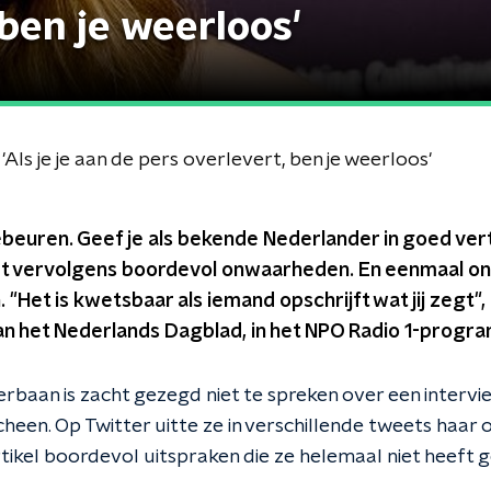
 ben je weerloos'
Als je je aan de pers overlevert, ben je weerloos'
ebeuren. Geef je als bekende Nederlander in goed ve
et vervolgens boordevol onwaarheden. En eenmaal onl
"Het is kwetsbaar als iemand opschrijft wat jij zegt", 
n het Nederlands Dagblad, in het NPO Radio 1-prog
erbaan is zacht gezegd niet te spreken over een intervi
heen. Op Twitter uitte ze in verschillende tweets haar
rtikel boordevol uitspraken die ze helemaal niet heeft 