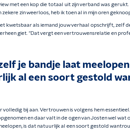
iew met een kop die totaal uit zijn verband was gerukt. "
n zekere zin weerloos, heb ik toen al in mijn oren geknoop
het kwetsbaar als iemand jouw verhaal opschrijft, zelf d
erheen giet. "Dat vergt een vertrouwensrelatie en profess
 zelf je bandje laat meelopen,
lijk al een soort gestold 
ier volledig bij aan. Vertrouwen is volgens hem essentiee
opgenomen en daar valt in de ogen van Josten wel wat ov
 meelopen, is dat natuurlijk al een soort gestold wantr