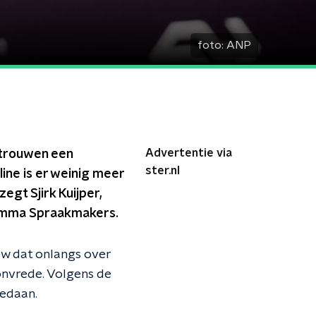
foto:
ANP
Advertentie via
rtrouwen een
ster.nl
ine is er weinig meer
zegt Sjirk Kuijper,
ramma Spraakmakers.
ew dat onlangs over
 onvrede. Volgens de
gedaan.