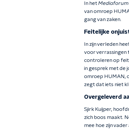
In het
Mediaforum
van omroep HUMAN 
gang van zaken.
Feitelijke onjui
In zijn verleden h
voor verrassingen te
controleren op feite
in gesprek met de 
omroep HUMAN, over
zegt dat iets niet kl
Overgeleverd aa
Sjirk Kuijper, hoo
zich boos maakt. No
mee hoe zijn vader 