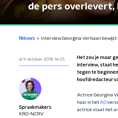
de pers overlevert,
Nieuws
Interview Georgina Verbaan bewijst: '
Het zou je maar g
di 9 oktober 2018
16:55
interview, staat h
tegen te beginnen. 
hoofdredacteur va
Actrice Georgina V
haar in het
AD
versc
Spraakmakers
actrice staat het a
KRO-NCRV