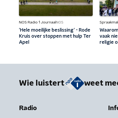
NOS Radio 1 Journaal
Spraakma
NOS
'Hele moeilijke beslissing' - Rode
Waarom 
Kruis over stoppen met hulp Ter
vaak ni
Apel
religie 
Wie luistert
weet me
Radio
Inf