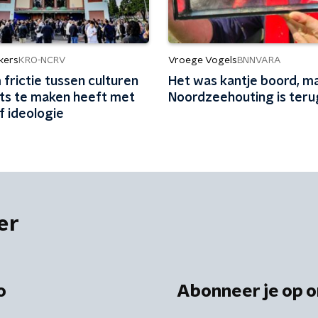
kers
Vroege Vogels
KRO-NCRV
BNNVARA
frictie tussen culturen
Het was kantje boord, m
ets te maken heeft met
Noordzeehouting is teru
of ideologie
er
o
Abonneer je op o