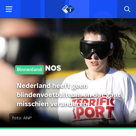
Binnenland
Nederland heeft geen
blindenvoetbalteam en dat gaat
misschien veranderen
foto:
ANP