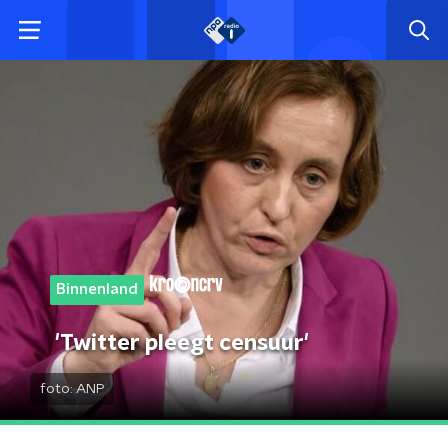
Binnenland
'Twitter pleegt censuur'
foto:
ANP