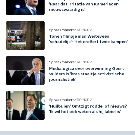
'Raar dat irritatie van Kamerleden
nieuwswaardig is'
Spraakmakers
KRO-NCRV
Tonen filmpje man Weiteveen
'schadelijk': 'Het creëert twee kampen'
Spraakmakers
KRO-NCRV
Medialogica over overwinning Geert
Wilders is 'kras staaltje activistische
journalistiek'
Spraakmakers
KRO-NCRV
'Huilbuien' Omtzigt roddel of nieuws?
'Ik wil het ook weten als hij labiel is'