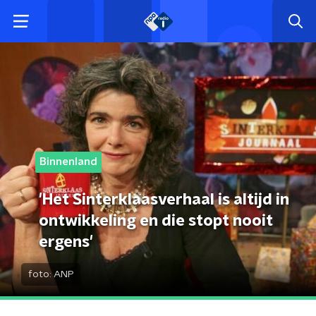
Binnenland
'Het Sinterklaasverhaal is altijd in
ontwikkeling en die stopt nooit
ergens'
foto:
ANP