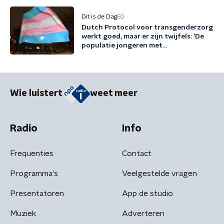
Dit is de Dag
EO
Dutch Protocol voor transgenderzorg
werkt goed, maar er zijn twijfels: 'De
populatie jongeren met
genderdysforie is erg veranderd'
Wie luistert
weet meer
Radio
Info
Frequenties
Contact
Programma's
Veelgestelde vragen
Presentatoren
App de studio
Muziek
Adverteren