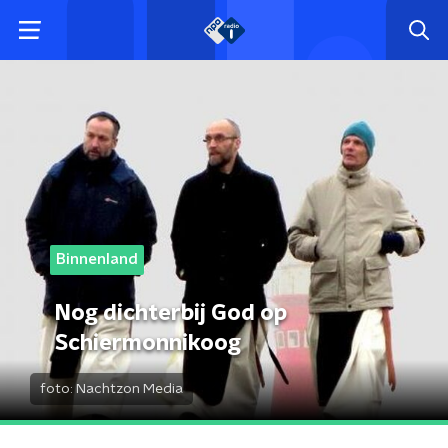
Binnenland
Nog dichterbij God op
Schiermonnikoog
foto:
Nachtzon Media