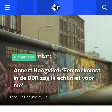
Binnenland
Annett Hoogvliet: 'Een toekomst
in de DDR zag ik echt niet voor
me'
foto:
De Berlijnse Muur