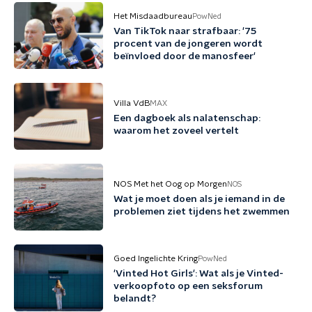
Het Misdaadbureau
PowNed
Van TikTok naar strafbaar: '75
procent van de jongeren wordt
beïnvloed door de manosfeer'
Villa VdB
MAX
Een dagboek als nalatenschap:
waarom het zoveel vertelt
NOS Met het Oog op Morgen
NOS
Wat je moet doen als je iemand in de
problemen ziet tijdens het zwemmen
Goed Ingelichte Kring
PowNed
'Vinted Hot Girls': Wat als je Vinted-
verkoopfoto op een seksforum
belandt?