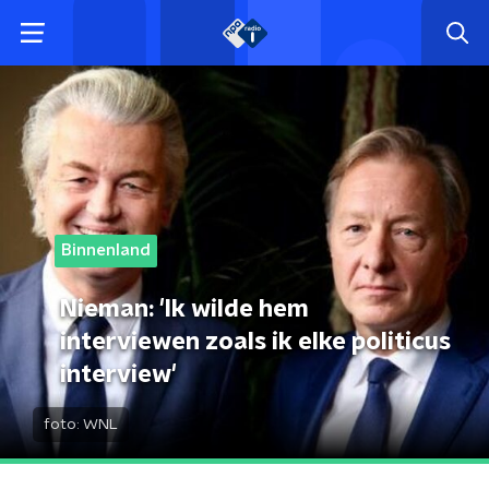
Binnenland
Nieman: 'Ik wilde hem
interviewen zoals ik elke politicus
interview'
foto:
WNL