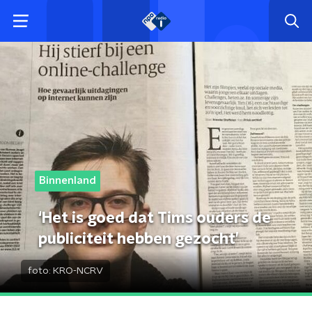
Binnenland
‘Het is goed dat Tims ouders de
publiciteit hebben gezocht’
foto:
KRO-NCRV