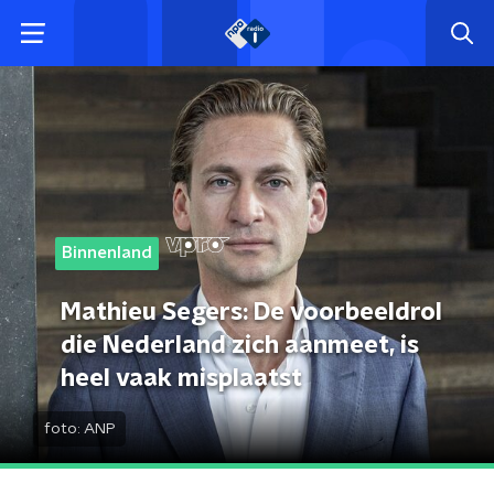
Binnenland
Mathieu Segers: De voorbeeldrol
die Nederland zich aanmeet, is
heel vaak misplaatst
foto:
ANP