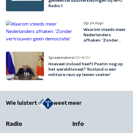
gemeenteraadsverkiezingen bij NPO
Radio 1
Op z’n Kop!
Waarom steeds meer
Nederlanders
afhaken: 'Zonder
vertrouwen geen
democratie'
Spraakmakers
KRO-NCRV
Hoeveel invloed heeft Poetin nog op
het wereldtoneel? 'Rusland is een
militaire reus op lemen voeten'
Wie luistert
weet meer
Radio
Info