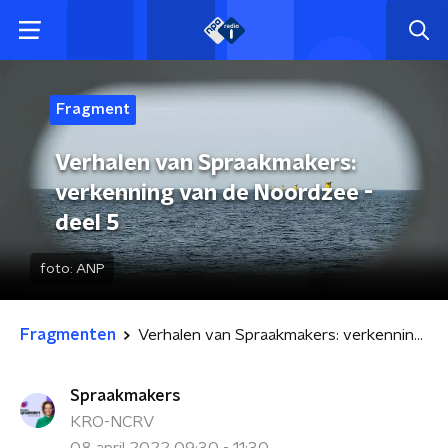
Fragment
Verhalen van Spraakmakers:
verkenning van de Noordzee -
deel 5
foto:
ANP
Fragmenten
Verhalen van Spraakmakers: verkenning van de Noordzee - deel 5
Spraakmakers
KRO-NCRV