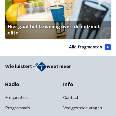
Hier gaat het te weinig over: de net-niet
elite
Alle fragmenten
Wie luistert
weet meer
Radio
Info
Frequenties
Contact
Programma's
Veelgestelde vragen