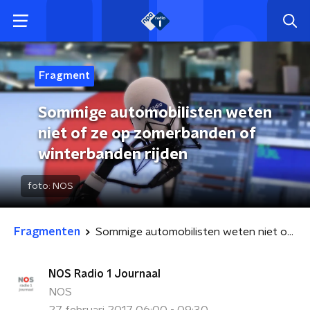
Fragment
Sommige automobilisten weten
niet of ze op zomerbanden of
winterbanden rijden
foto:
NOS
Fragmenten
Sommige automobilisten weten niet of ze op zomerbanden of winterbanden rijden
NOS Radio 1 Journaal
NOS