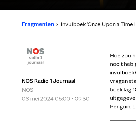
Fragmenten
Invulboek 'Once Upon a Time I
Hoe zou he
nooit heb 
invulboek 
NOS Radio 1 Journaal
vragen sta
boek lag 1
NOS
uitgegeve
08 mei 2024 06:00 - 09:30
Penguin. L