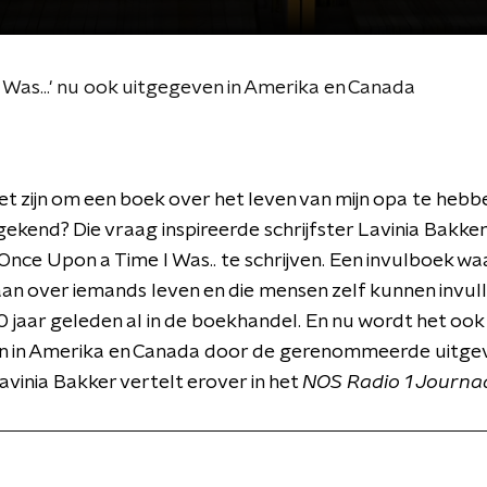
 Was...' nu ook uitgegeven in Amerika en Canada
t zijn om een boek over het leven van mijn opa te hebben
gekend? Die vraag inspireerde schrijfster Lavinia Bakke
Once Upon a Time I Was.. te schrijven. Een invulboek waar
an over iemands leven en die mensen zelf kunnen invull
0 jaar geleden al in de boekhandel. En nu wordt het ook
n in Amerika en Canada door de gerenommeerde uitge
avinia Bakker vertelt erover in het
NOS Radio 1 Journaa