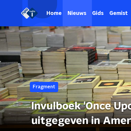
Home
Nieuws
Gids
Gemist
Fragment
Invulboek 'Once Upon
uitgegeven in Amer