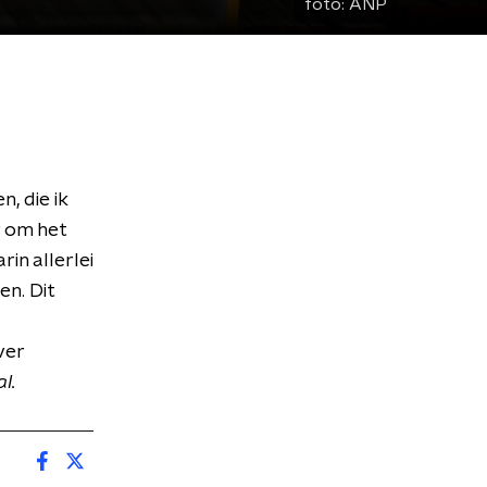
foto:
ANP
, die ik
r om het
in allerlei
en. Dit
ver
l.