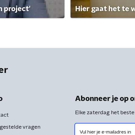
 project'
Hier gaat het te w
er
o
Abonneer je op o
Elke zaterdag het beste
act
gestelde vragen