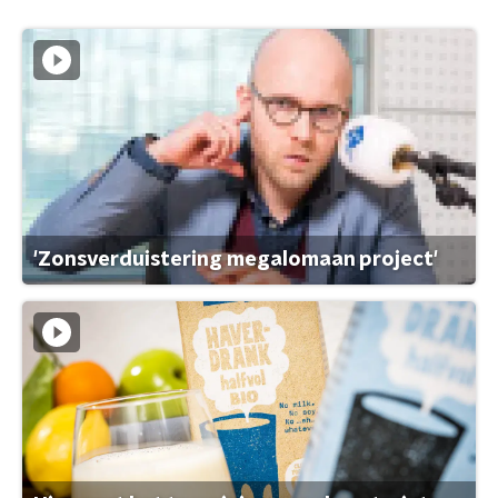
'Zonsverduistering megalomaan project'