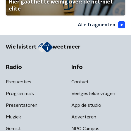
Hier gaat het te weinig over: de net-niet
elite
Alle fragmenten
Wie luistert
weet meer
Radio
Info
Frequenties
Contact
Programma's
Veelgestelde vragen
Presentatoren
App de studio
Muziek
Adverteren
Gemist
NPO Campus