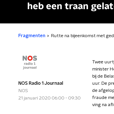
heb een traan gela
Fragmenten
Rutte na bijeenkomst met gedu
Twee uurtj
minister H
bij de Bela
NOS Radio 1 Journaal
uur. De pr
de afgelo
NOS
fraude me
21 januari 2020 06:00 - 09:30
ving na af