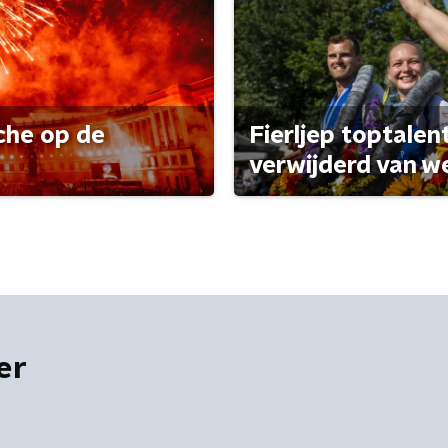
che op de
Fierljep toptalen
verwijderd van w
er