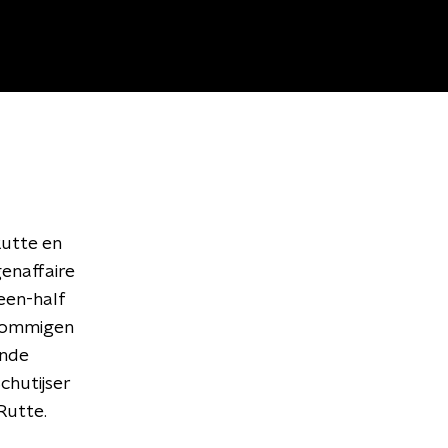
Rutte en
enaffaire
-een-half
 sommigen
ende
chutijser
Rutte.