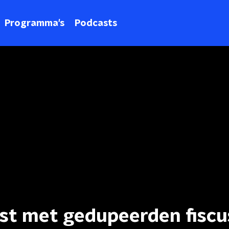
Programma's
Podcasts
st met gedupeerden fiscus