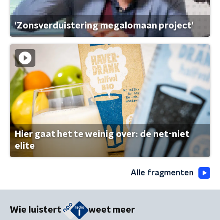
'Zonsverduistering megalomaan project'
Hier gaat het te weinig over: de net-niet
elite
Alle fragmenten
Wie luistert
weet meer