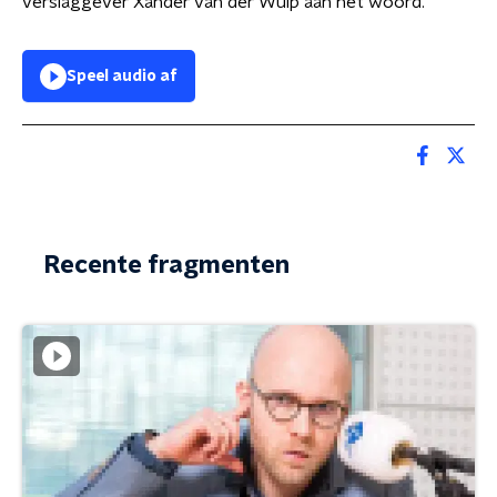
verslaggever Xander van der Wulp aan het woord.
Speel audio af
Recente fragmenten