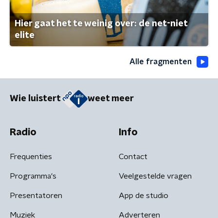
Hier gaat het te weinig over: de net-niet
elite
Alle fragmenten
Wie luistert
weet meer
Radio
Info
Frequenties
Contact
Programma's
Veelgestelde vragen
Presentatoren
App de studio
Muziek
Adverteren