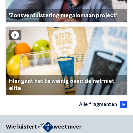
'Zonsverduistering megalomaan project'
Hier gaat het te weinig over: de net-niet
elite
Alle fragmenten
Wie luistert
weet meer