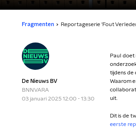
Fragmenten
Reportageserie 'Fout Verleden'
Paul doet 
onderzoek 
tijdens de
De Nieuws BV
Waarom en 
collabora
BNNVARA
uit.
03 januari 2025 12:00 - 13:30
Dit is de 
eerste re