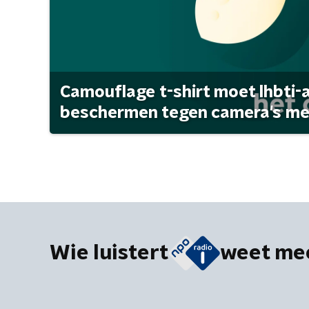
Camouflage t-shirt moet lhbti-
beschermen tegen camera's met 
Wie luistert
weet me