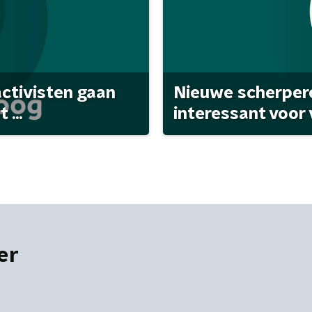
activisten gaan
Nieuwe scherpere
...
interessant voor
er