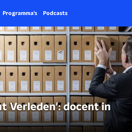
Programma's
Podcasts
t Verleden': docent in