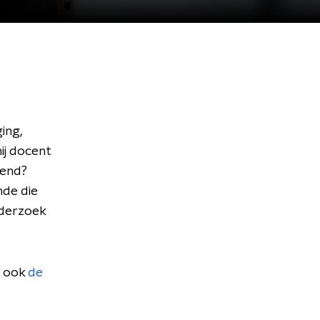
ing,
ij docent
kend?
nde die
nderzoek
r ook
de