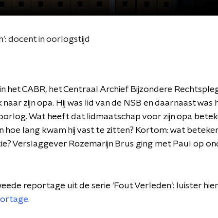
: docent in oorlogstijd
in het CABR, het Centraal Archief Bijzondere Rechtspleg
naar zijn opa. Hij was lid van de NSB en daarnaast was h
 oorlog. Wat heeft dat lidmaatschap voor zijn opa bete
hoe lang kwam hij vast te zitten? Kortom: wat beteke
tie? Verslaggever Rozemarijn Brus ging met Paul op o
tweede reportage uit de serie 'Fout Verleden': luister hie
portage
.