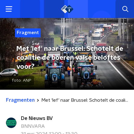
Fragment
Met 'lef' naar Brussel: Schotelt de
coalitie de boeren valse beloftes
voor?
foto:
ANP
Fragmenten
Met 'lef' naar Brussel: Schotelt de coalitie de boeren valse beloftes voor?
De Nieuws BV
BNNVARA