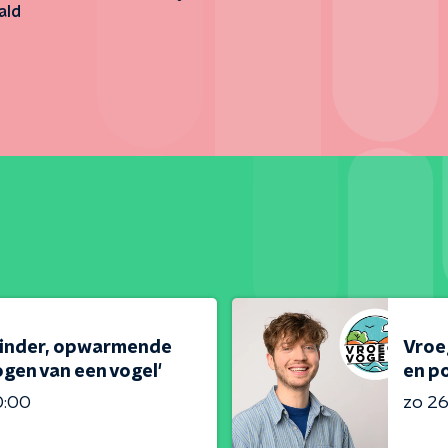
ald
linder, opwarmende
Vroeg
gen van een vogel'
en po
0:00
zo 26 