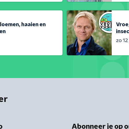
loemen, haaien en
Vroeg
en
inse
zo 12 
er
o
Abonneer je op o