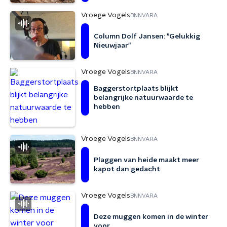
Vroege Vogels
BNNVARA
Column Dolf Jansen: "Gelukkig
Nieuwjaar"
Vroege Vogels
BNNVARA
Baggerstortplaats blijkt
belangrijke natuurwaarde te
hebben
Vroege Vogels
BNNVARA
Plaggen van heide maakt meer
kapot dan gedacht
Vroege Vogels
BNNVARA
Deze muggen komen in de winter
voor