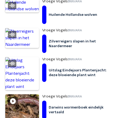
Vroege Vogels
BNNVARA
Huilende Hollandse wolven
Vroege Vogels
BNNVARA
Zilverreigers slapen in het
Naardermeer
Vroege Vogels
BNNVARA
Uitslag Eindejaars Plantenjacht:
deze bloeiende plant wint
Vroege Vogels
BNNVARA
Darwins wormenboek eindelijk
vertaald