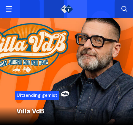
Uitzending gemist
Villa VdB