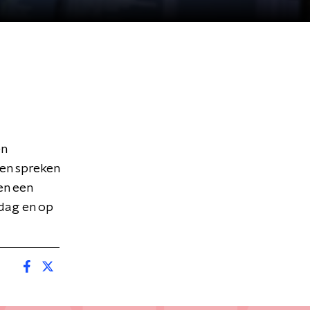
en
en spreken
en een
 dag en op