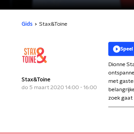
Gids
Stax&Toine
Speel
Dionne Sta
ontspanne
Stax&Toine
met gasten
do 5 maart 2020 14:00 - 16:00
belangrijk
zoek gaat 