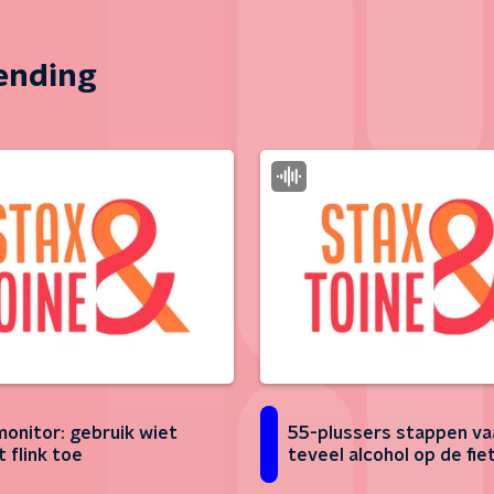
zending
onitor: gebruik wiet
55-plussers stappen v
 flink toe
teveel alcohol op de fie