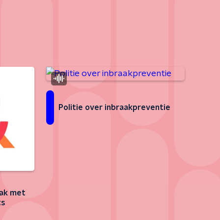
Politie over inbraakpreventie
aak met
ts