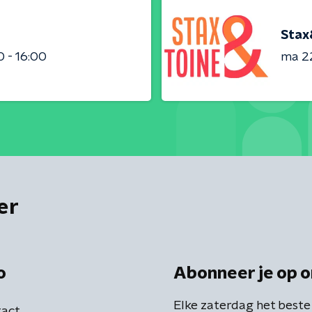
Stax
0 - 16:00
ma 22
er
o
Abonneer je op o
Elke zaterdag het beste
act