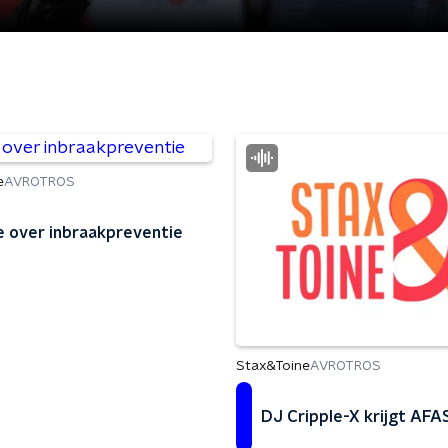
e
AVROTROS
ie over inbraakpreventie
Stax&Toine
AVROTROS
DJ Cripple-X krijgt AFA