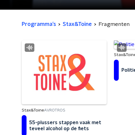
Programma's
Stax&Toine
Fragmenten
Stax&Toin
Polit
Stax&Toine
AVROTROS
55-plussers stappen vaak met
teveel alcohol op de fiets