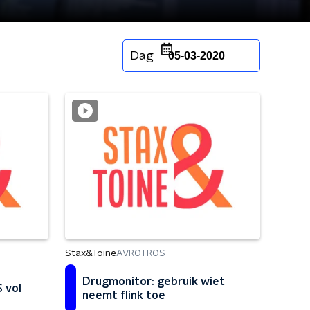
Dag
05-03-2020
Stax&Toine
AVROTROS
Drugmonitor: gebruik wiet
S vol
neemt flink toe