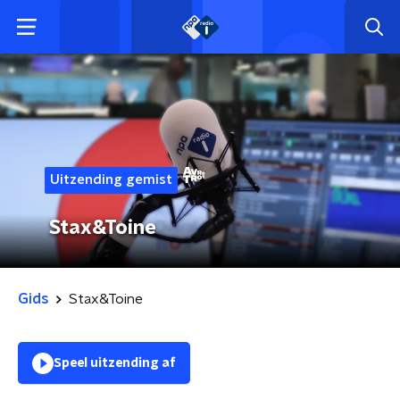
Uitzending gemist
Stax&Toine
Gids
Stax&Toine
Speel uitzending af