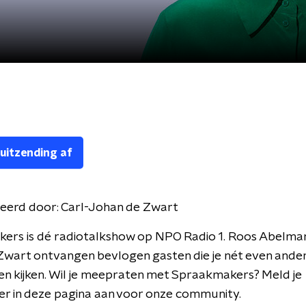
 uitzending af
eerd door:
Carl-Johan de Zwart
ers is dé radiotalkshow op NPO Radio 1. Roos Abelman
wart ontvangen bevlogen gasten die je nét even ander
en kijken. Wil je meepraten met Spraakmakers? Meld je
er in deze pagina aan voor onze community.