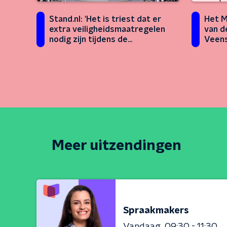
Stand.nl: 'Het is triest dat er
Het M
extra veiligheidsmaatregelen
van d
nodig zijn tijdens de
Veen
dodenherdenking'
Meer uitzendingen
Spraakmakers
Vandaag
09:30 - 11:30