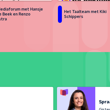
ediaforum met Hansje
Het Taalteam met Kiki
e Beek en Renzo
Schippers
stra
Spra
Giste