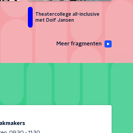
Theatercollege all-inclusive
met Dolf Jansen
Meer fragmenten
akmakers
ren
09:30 - 11:30