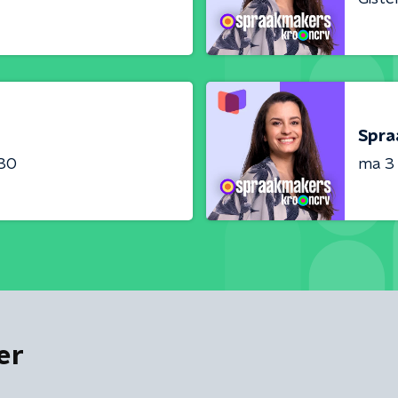
Spra
:30
ma 3
er