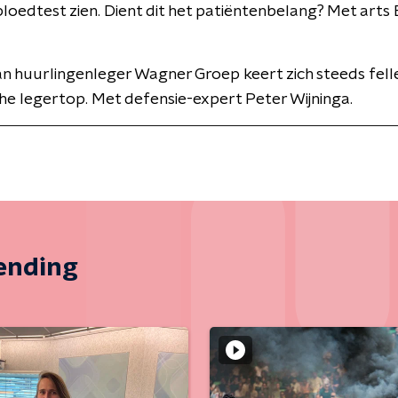
 bloedtest zien. Dient dit het patiëntenbelang? Met art
n huurlingenleger Wagner Groep keert zich steeds fell
he legertop. Met defensie-expert Peter Wijninga.
zending