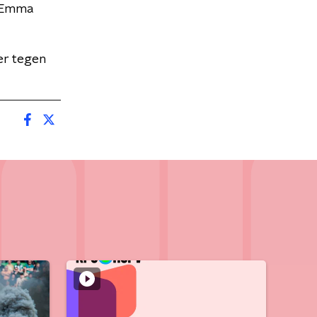
s Emma
er tegen