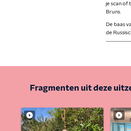
je scan of
Bruns.
De baas va
de Russisc
Fragmenten uit deze uit