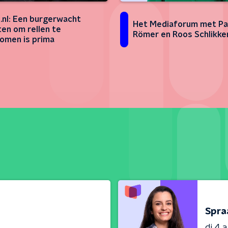
.nl: Een burgerwacht
Het Mediaforum met Pa
ten om rellen te
Römer en Roos Schlikke
omen is prima
Spra
di 4 