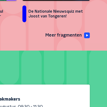
De Nationale Nieuwsquiz met
ul
Joost van Tongeren!
r
Meer fragmenten
akmakers
augustus
09:30 - 11:30