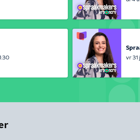
Spra
1:30
vr 31 j
er