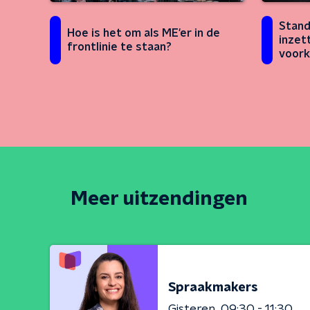
Stand
Hoe is het om als ME'er in de
inzet
frontlinie te staan?
voork
Meer uitzendingen
Spraakmakers
Gisteren
09:30 - 11:30