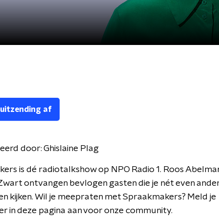
 uitzending af
eerd door:
Ghislaine Plag
ers is dé radiotalkshow op NPO Radio 1. Roos Abelman
wart ontvangen bevlogen gasten die je nét even ander
en kijken. Wil je meepraten met Spraakmakers? Meld je
er in deze pagina aan voor onze community.