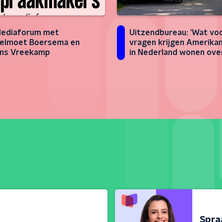
Uitzendbureau: 'Wat vo
Mediaforum met
vragen krijgen Amerika
elmoet Boersema en
in Nederland wonen ove
ens Vreekamp
Nederland?'
Spra