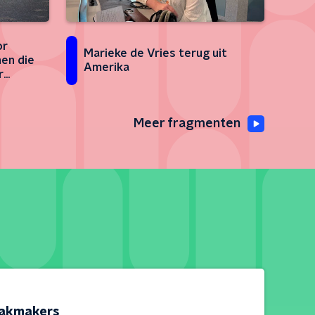
or
Marieke de Vries terug uit
nen die
Amerika
r
Meer fragmenten
akmakers