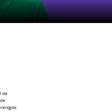
l de
 de
erenigde