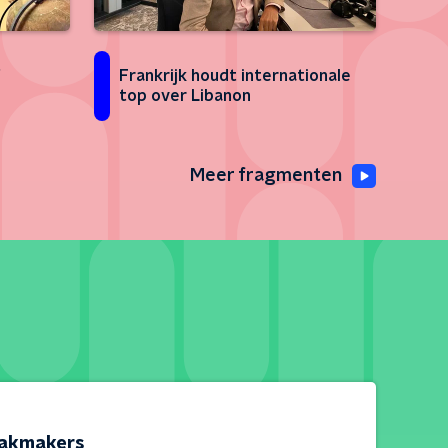
t
Frankrijk houdt internationale
top over Libanon
or de
laneet
Meer fragmenten
akmakers