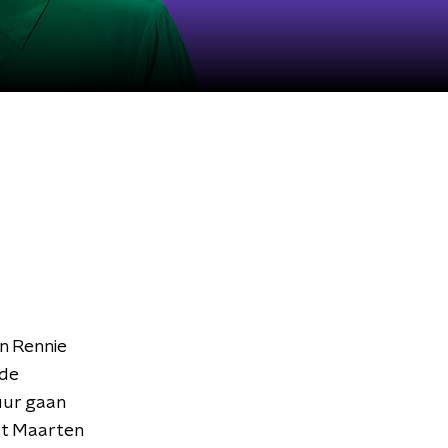
n Rennie
 de
uur gaan
lt Maarten