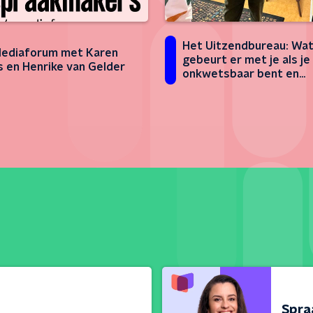
Het Uitzendbureau: Wa
ediaforum met Karen
gebeurt er met je als je
s en Henrike van Gelder
onkwetsbaar bent en
aangetrokken wordt do
zwaartekracht van de p
Jupiter?'
Spra