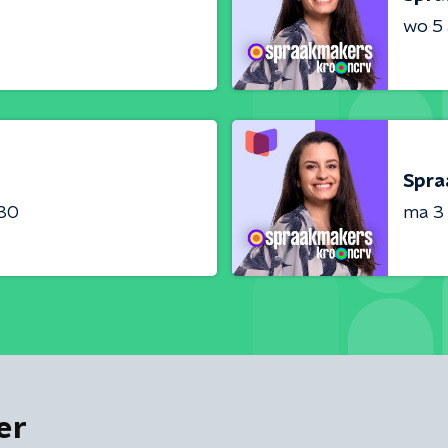
wo 5
Spra
:30
ma 3
er