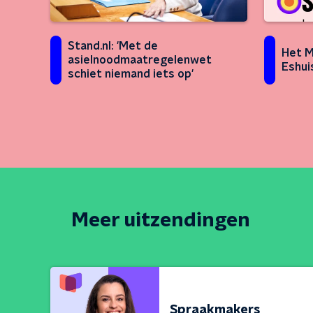
Stand.nl: 'Met de
Het M
asielnoodmaatregelenwet
Eshui
schiet niemand iets op'
Meer uitzendingen
Spraakmakers