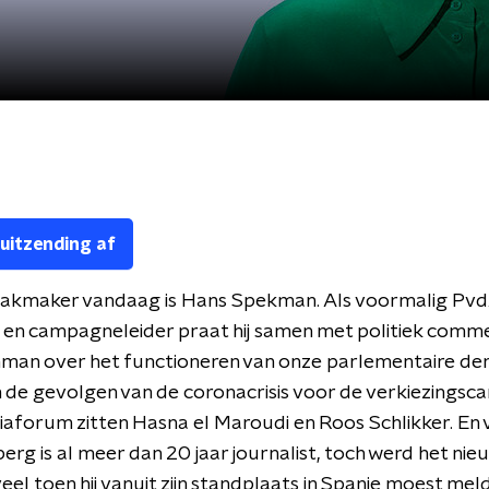
 uitzending af
akmaker vandaag is Hans Spekman. Als voormalig Pvd
 en campagneleider praat hij samen met politiek comm
man over het functioneren van onze parlementaire dem
 en de gevolgen van de coronacrisis voor de verkiezings
iaforum zitten Hasna el Maroudi en Roos Schlikker. En 
rg is al meer dan 20 jaar journalist, toch werd het ni
veel toen hij vanuit zijn standplaats in Spanje moest me