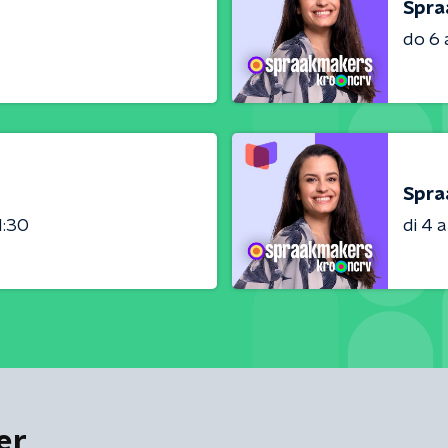
Spra
do 6
Spra
1:30
di 4 
er