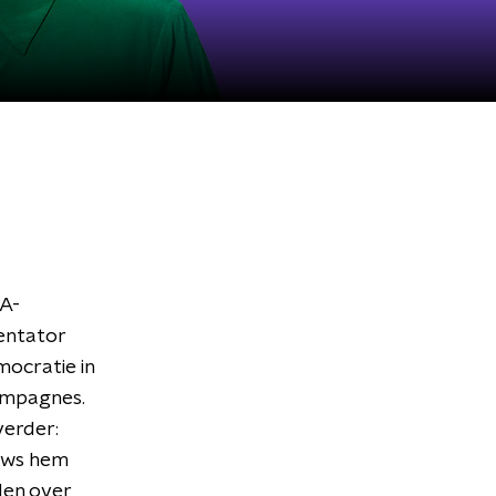
A-
entator
ocratie in
campagnes.
verder:
euws hem
lden over