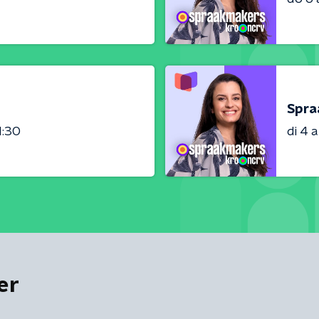
Spra
1:30
di 4 
er