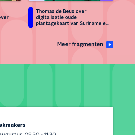
Thomas de Beus over
over
digitalisatie oude
plantagekaart van Suriname en
een namenregister
Meer fragmenten
akmakers
 augustus
09:30 - 11:30