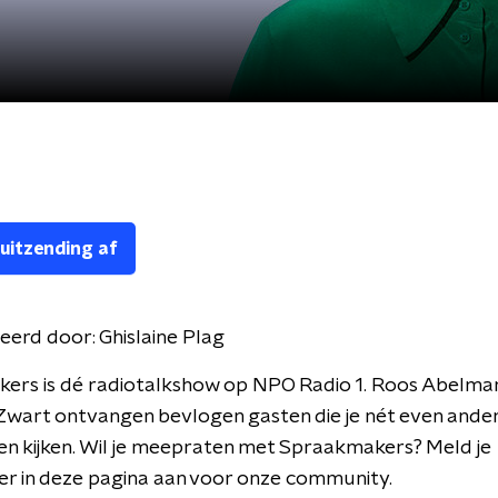
 uitzending af
eerd door:
Ghislaine Plag
ers is dé radiotalkshow op NPO Radio 1. Roos Abelman
wart ontvangen bevlogen gasten die je nét even ander
en kijken. Wil je meepraten met Spraakmakers? Meld je
er in deze pagina aan voor onze community.