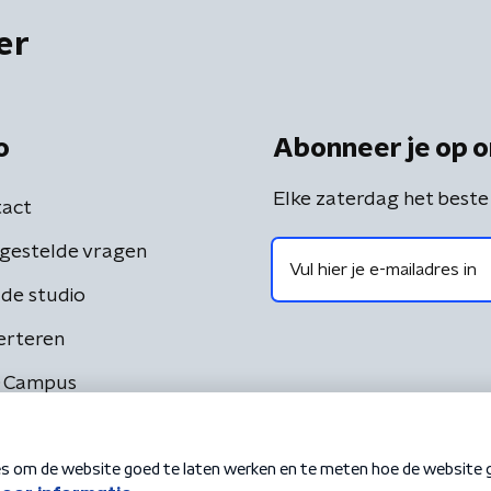
er
o
Abonneer je op o
Elke zaterdag het beste
act
gestelde vragen
de studio
erteren
 Campus