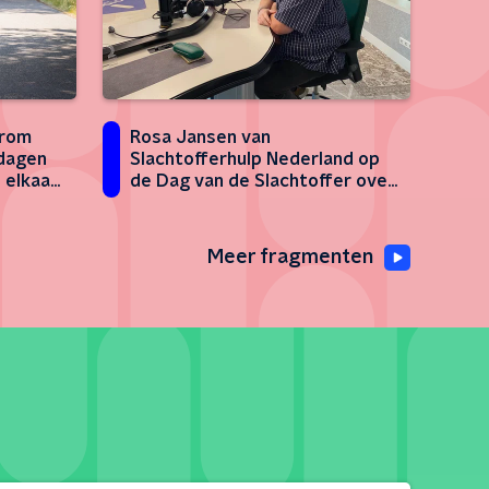
arom
Rosa Jansen van
 dagen
Slachtofferhulp Nederland op
 elkaar
de Dag van de Slachtoffer over
de meerwaarde van
lotgenotencontact
Meer fragmenten