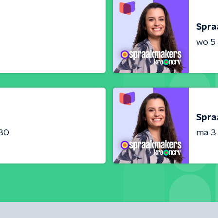
Spra
wo 5
Spra
:30
ma 3