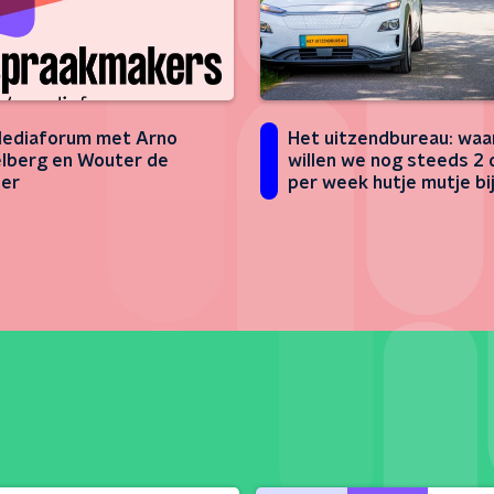
Het uitzendbureau: wa
ediaforum met Arno
willen we nog steeds 2
lberg en Wouter de
per week hutje mutje bij
er
op kantoor zitten?