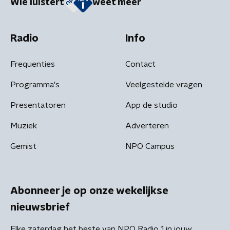
Wie luistert
weet meer
Radio
Info
Frequenties
Contact
Programma's
Veelgestelde vragen
Presentatoren
App de studio
Muziek
Adverteren
Gemist
NPO Campus
Abonneer je op onze wekelijkse
nieuwsbrief
Elke zaterdag het beste van NPO Radio 1 in jouw