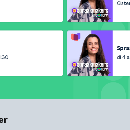
Giste
Spra
1:30
di 4 
er