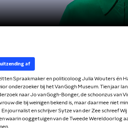
 uitzending af
zitten Spraakmaker en politicoloog Julia Wouters én H
enior onderzoeker bij het Van Gogh Museum. Tien jaar la
derzoek naar Jo van Gogh-Bonger, de schoonzus van Vi
vrouw die bij weinigen bekend is, maar daarmee niet mi
. En journalist en schrijver Sytze van der Zee schreef Wij
en waarin ooggetuigen van de Tweede Wereldoorlog aa
men.