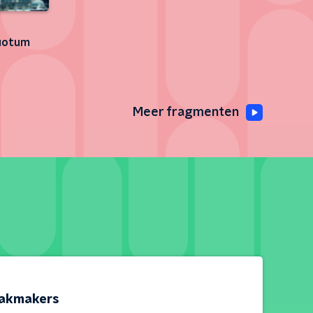
quotum
Meer fragmenten
akmakers