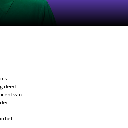
ans
ng deed
ncent van
nder
n het