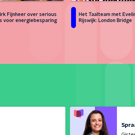
irk Fijnheer over serious
Het Taalteam met Eveli
 voor energiebesparing
Rijswijk: London Bridge
Spra
Giste