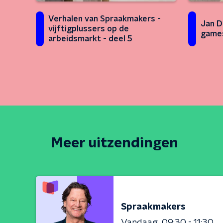
Verhalen van Spraakmakers -
Jan D
vijftigplussers op de
games
arbeidsmarkt - deel 5
Meer uitzendingen
Spraakmakers
Vandaag
09:30 - 11:30