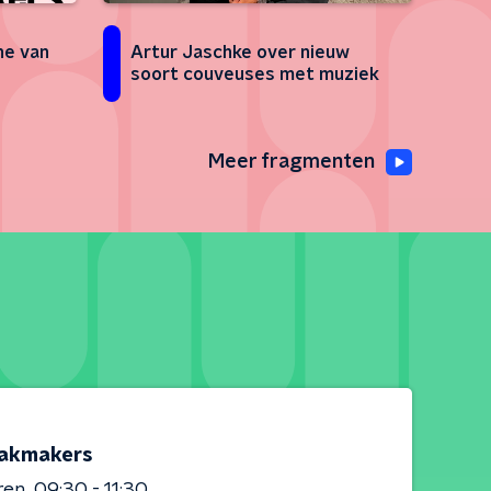
Artur Jaschke over nieuw
ne van
soort couveuses met muziek
Meer fragmenten
akmakers
ren
09:30 - 11:30