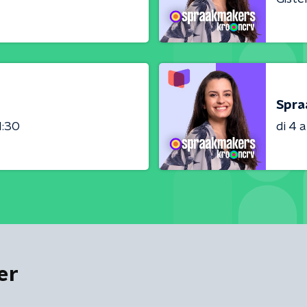
Spra
1:30
di 4 
er