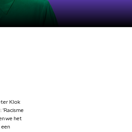
eter Klok
l: 'Racisme
en we het
 een