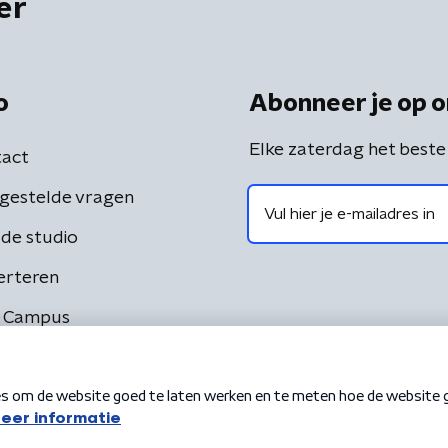
er
o
Abonneer je op o
Elke zaterdag het beste
act
gestelde vragen
de studio
erteren
 Campus