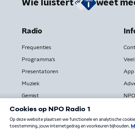
Wie luistert
weet me
Radio
Inf
Frequenties
Cont
Programma's
Veel
Presentatoren
App 
Muziek
Adv
Gemist
NPO
Algemene voorwaarden
Privacybeleid