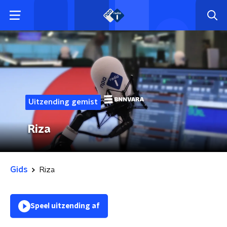
Uitzending gemist
Riza
Gids
Riza
Speel uitzending af