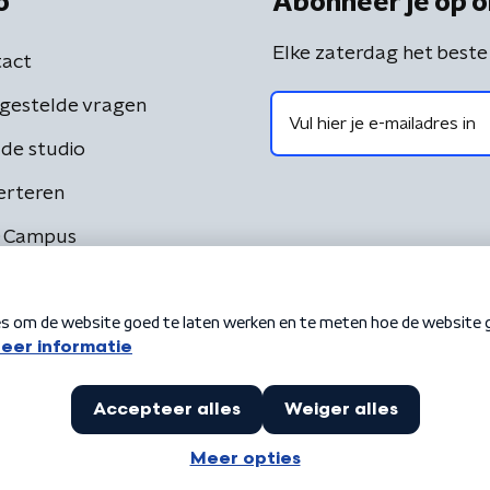
o
Abonneer je op o
Elke zaterdag het beste
act
gestelde vragen
de studio
erteren
 Campus