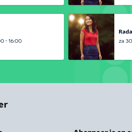
Rada
00 - 16:00
za 3
er