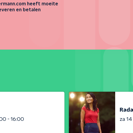
rmann.com heeft moeite
everen en betalen
Rada
:00 - 16:00
za 1