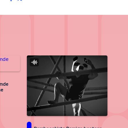
imde
ne