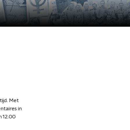
ijd. Met
taires in
n 12.00