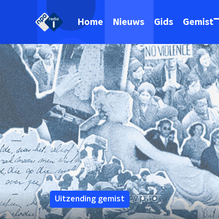
Home
Nieuws
Gids
Gemist
Uitzending gemist