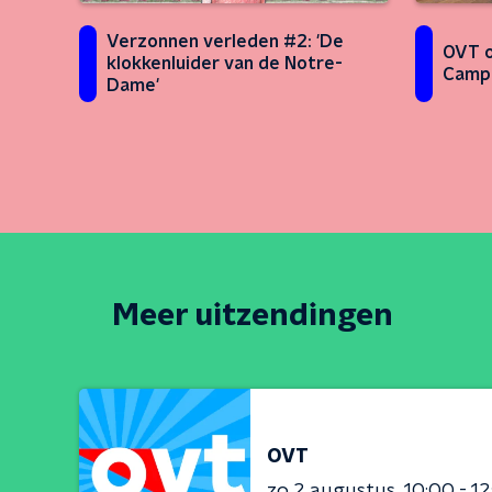
Verzonnen verleden #2: 'De
OVT o
klokkenluider van de Notre-
Campo
Dame'
Meer uitzendingen
OVT
zo 2 augustus
10:00 - 1