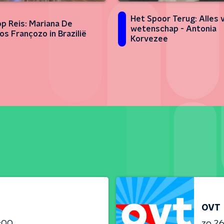
Het Spoor Terug: Alles 
p Reis: Mariana De
wetenschap - Antonia
s Françozo in Brazilië
Korvezee
OVT
2:00
zo 26 