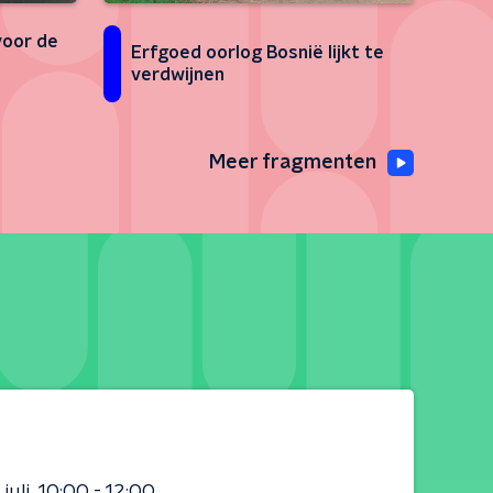
voor de
Erfgoed oorlog Bosnië lijkt te
verdwijnen
Meer fragmenten
juli
10:00 - 12:00