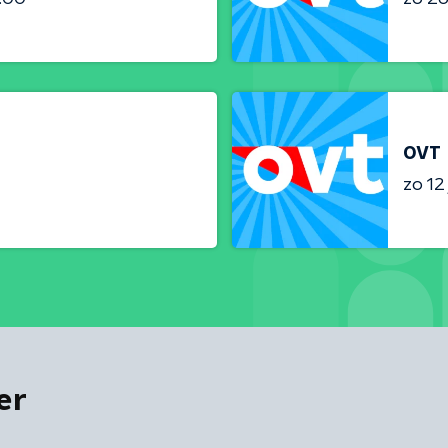
OVT
zo 12 
er