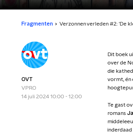
Fragmenten
Verzonnen verleden #2: 'De k
Dit boek 
over de No
die kathed
OVT
vormt, én 
hoogtepun
VPRO
14 juli 2024 10:00 - 12:00
Te gast ove
romans
Ja
middelee
inderdaad 