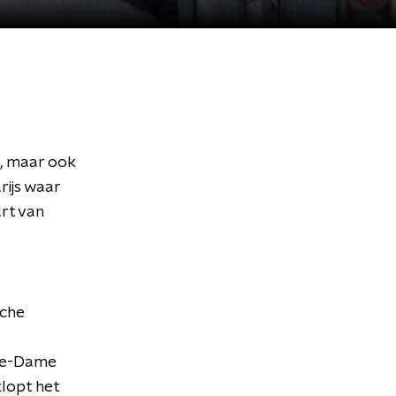
, maar ook
ijs waar
art van
sche
tre-Dame
lopt het