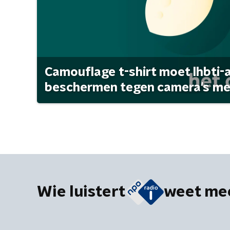
Camouflage t-shirt moet lhbti-
beschermen tegen camera's met 
Wie luistert
weet me