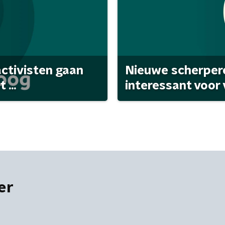
activisten gaan
Nieuwe scherpere
...
interessant voor
er