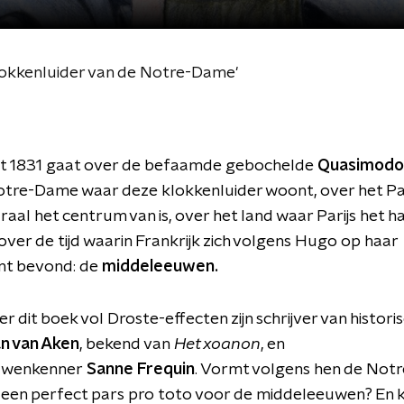
lokkenluider van de Notre-Dame'
uit 1831 gaat over de befaamde gebochelde
Quasimodo
tre-Dame waar deze klokkenluider woont, over het Par
raal het centrum van is, over het land waar Parijs het h
over de tijd waarin Frankrijk zich volgens Hugo op haar
t bevond: de
middeleeuwen.
r dit boek vol Droste-effecten zijn schrijver van histori
n van Aken
, bekend van
Het xoanon
, en
uwenkenner
Sanne Frequin
. Vormt volgens hen de No
een perfect pars pro toto voor de middeleeuwen? En k