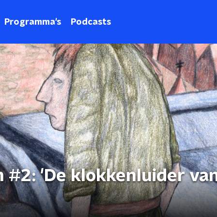
Programma's
Podcasts
 #2: 'De klokkenluider va