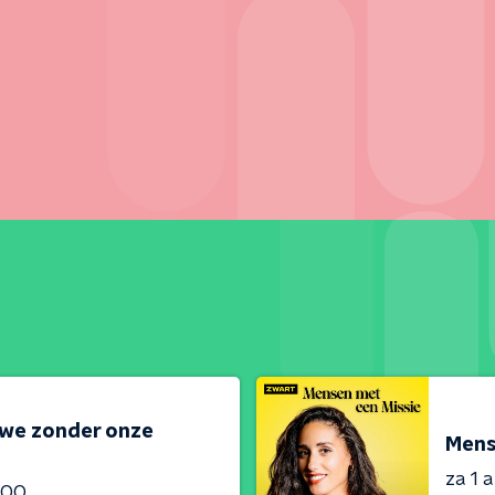
 we zonder onze
Mens
za 1 
:00