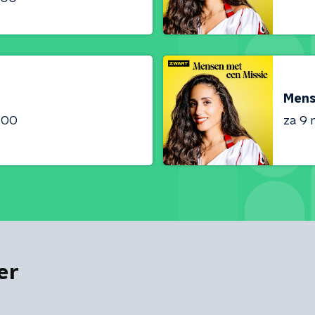
Mens
:00
za 9 
er