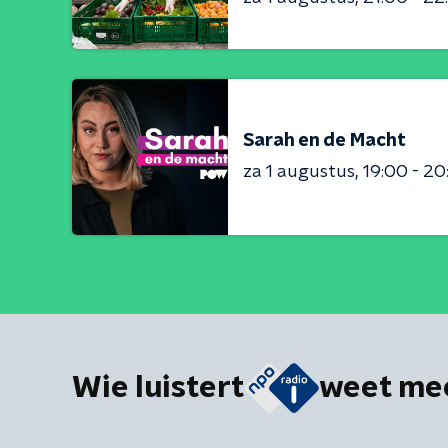
Sarah en de Macht
za 1 augustus
19:00 - 20
Wie luistert
weet me