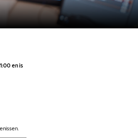
21:00
en is
enissen.