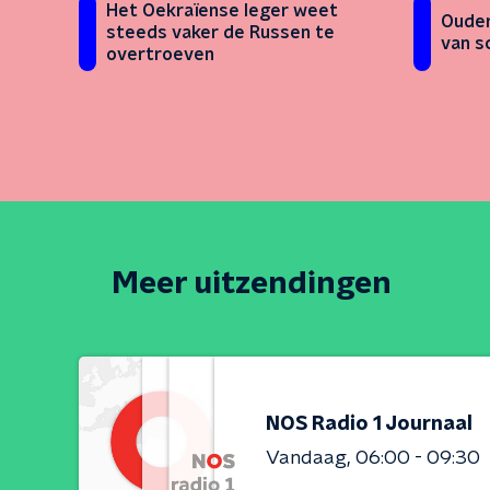
Het Oekraïense leger weet
Ouder
steeds vaker de Russen te
van s
overtroeven
Meer uitzendingen
NOS Radio 1 Journaal
Vandaag
06:00 - 09:30