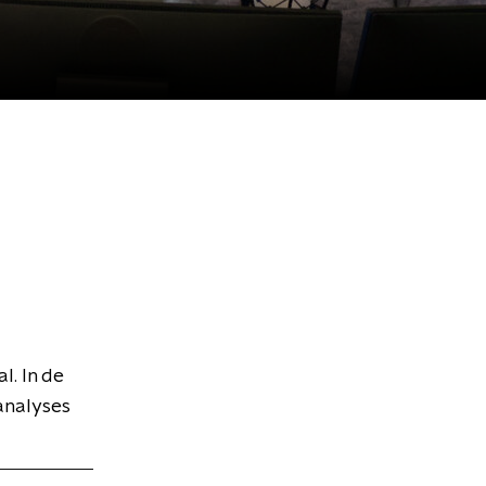
l. In de
analyses