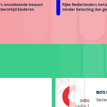
s onvoldoende bewust
Rijke Nederlanders beta
chermtijd kinderen
minder belasting dan g
NOS 
Giste