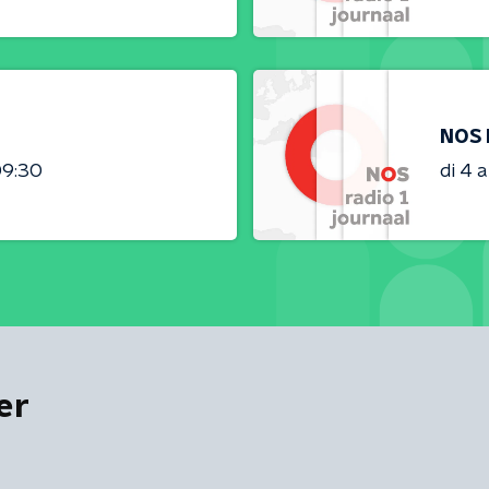
NOS 
09:30
di 4 
er