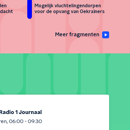
len
Mogelijk vluchtelingendorpen
edacht
voor de opvang van Oekraïners
Meer fragmenten
Radio 1 Journaal
ren
06:00 - 09:30