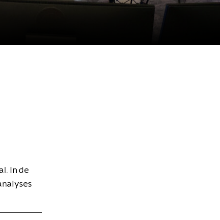
l. In de
analyses