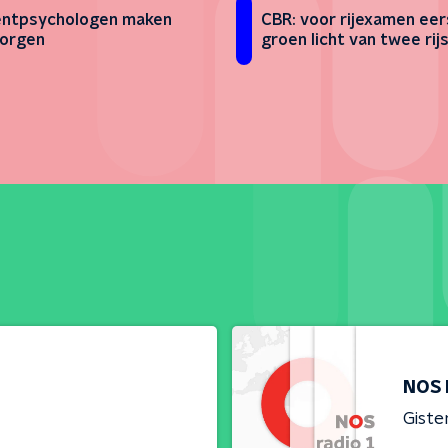
entpsychologen maken
CBR: voor rijexamen eer
zorgen
groen licht van twee rij
NOS 
Giste