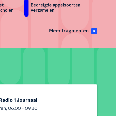
st
Bedreigde appelsoorten
scholen
verzamelen
Meer fragmenten
Radio 1 Journaal
ren
06:00 - 09:30